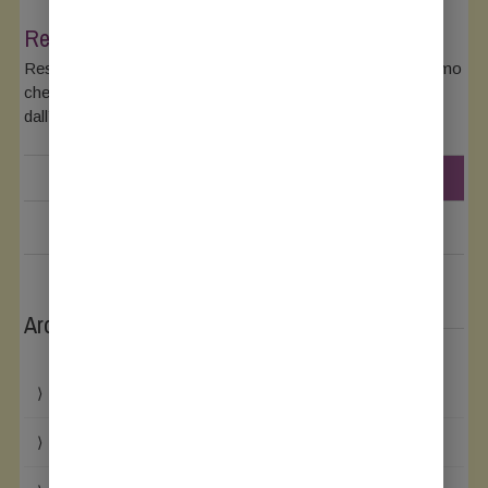
Resistenza al cambiamento
Resistenza al cambiamento Non è un segreto se affermiamo
che il cambiamento è difficile. Dovremmo imparare
dall’autunno, stagione di trasformazione, che
READ MORE
Archives
Maggio 2026
Agosto 2024