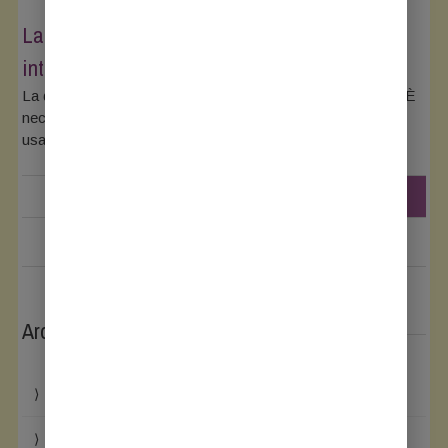
La definizione di disabilità, inclusione,
integrazione in Italia
La definizione di disabilità, inclusione, integrazione in Italia È
necessario inquadrare l’evoluzione del lessico che stato
usato dal passato a
READ MORE
Archives
Maggio 2026
Agosto 2024