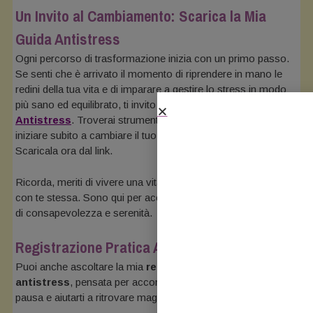
Un Invito al Cambiamento: Scarica la Mia
Guida Antistress
Ogni percorso di trasformazione inizia con un primo passo.
Se senti che è arrivato il momento di riprendere in mano le
redini della tua vita e di imparare a gestire lo stress in modo
più sano ed equilibrato, ti invito a scaricare la mia
Guida
Antistress
. Troverai strumenti pratici e consigli utili per
iniziare subito a cambiare il tuo rapporto con lo stress.
Scaricala ora dal link.
Ricorda, meriti di vivere una vita piena, serena e in equilibrio
con te stessa. Sono qui per accompagnarti in questo viaggio
di consapevolezza e serenità.
Registrazione Pratica Antistress
Puoi anche ascoltare la mia
registrazione pratica
antistress
, pensata per accompagnarti in un momento di
pausa e aiutarti a ritrovare maggiore calma e presenza.