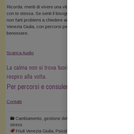
Ricorda: meriti di vivere una vita piena, serena e in equilibrio
con te stessa. Se senti il bisogno di essere accompagnata,
non farti problemi a chiedere aiuto: lavoro online e in Friuli
Venezia Giulia, con percorsi pensati per sostenerti nel tuo
benessere.
Scarica Audio
La calma non si trova fuori: si coltiva dentro, un
respiro alla volta.
Per percorsi e consulenze :
Contatti
Cambiamento
,
gestione dello stress
,
Meditazione
,
stress
Friuli Venezia Giulia
,
Psicologia Friuli Venezia Giulia
,