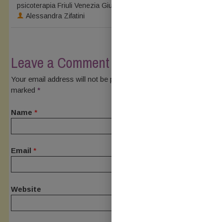
psicoterapia Friuli Venezia Giulia
Alessandra Zifatini
Leave a Comment
Your email address will not be published. Required fields are
marked
*
Name
*
Email
*
Website