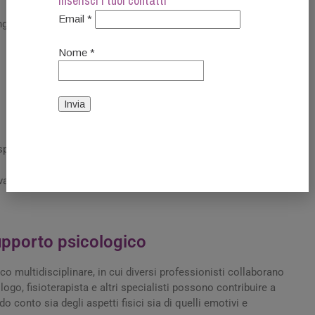
Inserisci i tuoi contatti
Email *
ng;
Nome *
sposta allo stress.
ovare maggiore equilibrio, sicurezza e fiducia nelle proprie
upporto psicologico
co multidisciplinare, in cui diversi professionisti collaborano
go, fisioterapista e altri specialisti possono contribuire a
 conto sia degli aspetti fisici sia di quelli emotivi e