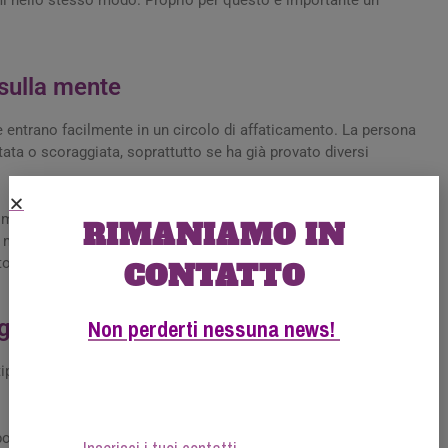
 sulla mente
e entrano facilmente in un circolo di affaticamento. La persona
tata o scoraggiata, soprattutto se ha già provato diversi
, ma che esiste una stretta relazione tra sistema nervoso,
RIMANIAMO IN
motivo, nella fibromialgia, lavorare anche sulla regolazione
o utile.
CONTATTO
Non perderti nessuna news!
gia
tipo integrato. Le ricerche e l’esperienza clinica indicano come
ossibilità della persona;