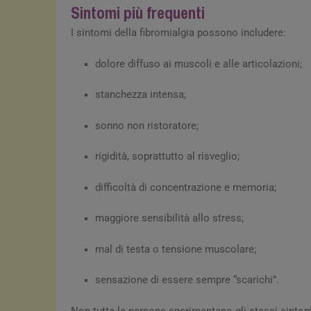
Sintomi più frequenti
I sintomi della fibromialgia possono includere:
dolore diffuso ai muscoli e alle articolazioni;
stanchezza intensa;
sonno non ristoratore;
rigidità, soprattutto al risveglio;
difficoltà di concentrazione e memoria;
maggiore sensibilità allo stress;
mal di testa o tensione muscolare;
sensazione di essere sempre “scarichi”.
Non tutte le persone sperimentano gli stessi sinto