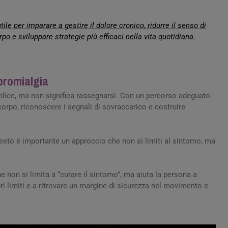
le per imparare a gestire il dolore cronico, ridurre il senso di
rpo e sviluppare strategie più efficaci nella vita quotidiana.
ibromialgia
plice, ma non significa rassegnarsi. Con un percorso adeguato
orpo, riconoscere i segnali di sovraccarico e costruire
uesto è importante un approccio che non si limiti al sintomo, ma
e non si limita a “curare il sintomo”, ma aiuta la persona a
ri limiti e a ritrovare un margine di sicurezza nel movimento e