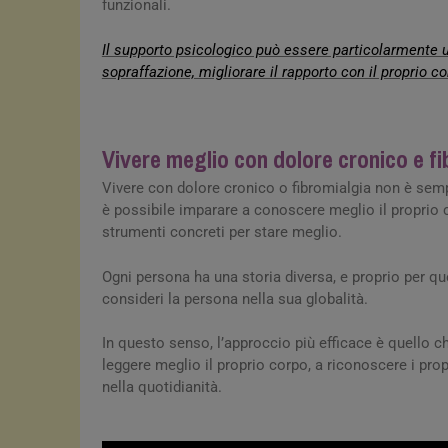
funzionali.
Il supporto psicologico può essere particolarmente uti
sopraffazione, migliorare il rapporto con il proprio co
Vivere meglio con dolore cronico e f
Vivere con dolore cronico o fibromialgia non è sem
è possibile imparare a conoscere meglio il proprio c
strumenti concreti per stare meglio.
Ogni persona ha una storia diversa, e proprio per q
consideri la persona nella sua globalità.
In questo senso, l’approccio più efficace è quello ch
leggere meglio il proprio corpo, a riconoscere i prop
nella quotidianità.