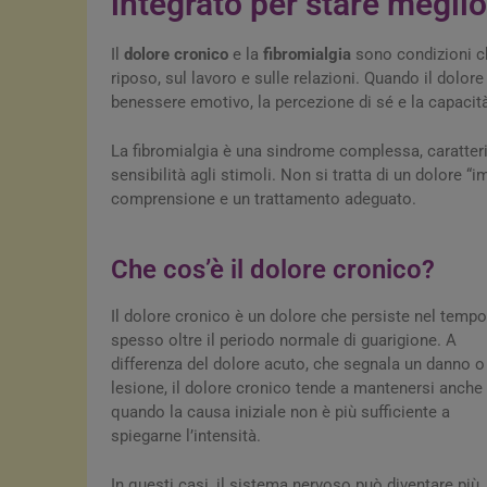
integrato per stare meglio
Il
dolore cronico
e la
fibromialgia
sono condizioni ch
riposo, sul lavoro e sulle relazioni. Quando il dolor
benessere emotivo, la percezione di sé e la capacità 
La fibromialgia è una sindrome complessa, caratter
sensibilità agli stimoli. Non si tratta di un dolore 
comprensione e un trattamento adeguato.
Che cos’è il dolore cronico?
Il dolore cronico è un dolore che persiste nel tempo
spesso oltre il periodo normale di guarigione. A
differenza del dolore acuto, che segnala un danno o
lesione, il dolore cronico tende a mantenersi anche
quando la causa iniziale non è più sufficiente a
spiegarne l’intensità.
In questi casi, il sistema nervoso può diventare più