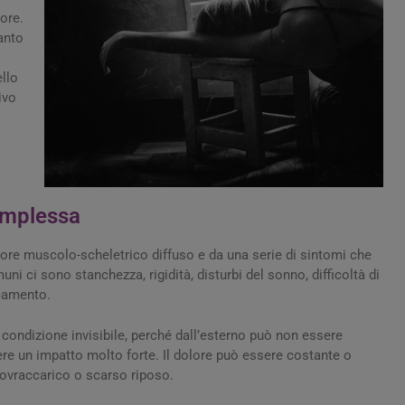
lore.
anto
ello
ivo
omplessa
lore muscolo-scheletrico diffuso e da una serie di sintomi che
i ci sono stanchezza, rigidità, disturbi del sonno, difficoltà di
icamento.
ondizione invisibile, perché dall’esterno può non essere
vere un impatto molto forte. Il dolore può essere costante o
 sovraccarico o scarso riposo.